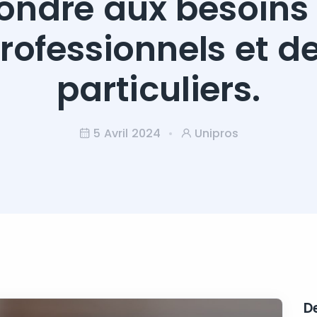
ondre aux besoins
rofessionnels et d
particuliers.
5 Avril 2024
Unipros
De