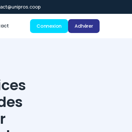
act@unipros.coop
act
Connexion
Adhérer
ices
 des
r