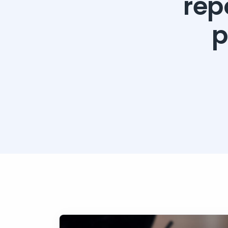
rép
p