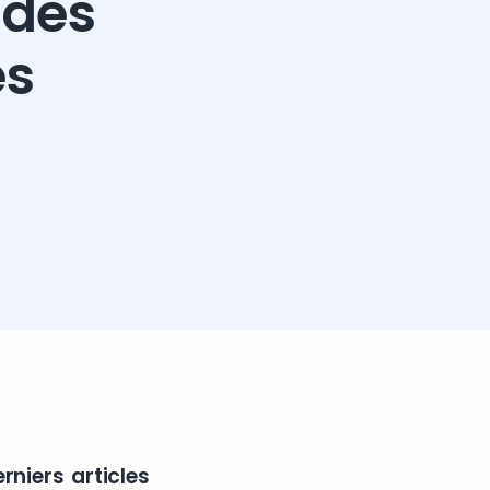
 des
es
rniers articles