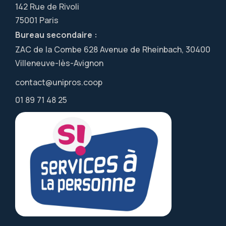
142 Rue de Rivoli
75001 Paris
Bureau secondaire :
ZAC de la Combe 628 Avenue de Rheinbach, 30400
Villeneuve-lès-Avignon
contact@unipros.coop
01 89 71 48 25
Utilisation Unipros
des Cookies !
On a attendu d'être sûrs que le contenu de
ce site vous intéresse avant de vous
déranger, mais il est possible que des cookies soient déposés sur