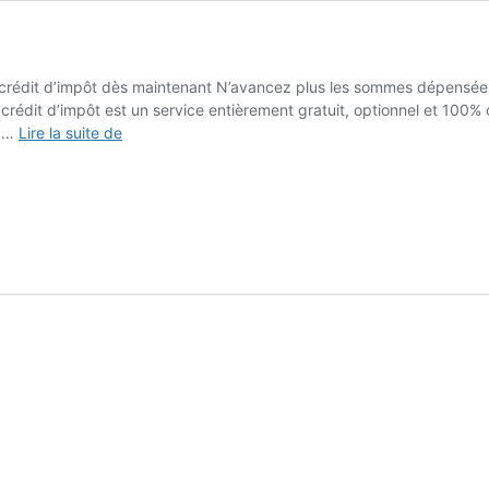
 crédit d’impôt dès maintenant N’avancez plus les sommes dépensées
crédit d’impôt est un service entièrement gratuit, optionnel et 100%
L’avance
t …
Lire la suite de
immédiate
du
crédit
d’impôt